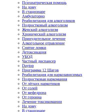
Психиатрическая помощь
На дому
В стационаре
Амбулаторно
Реабилитация для алкоголиков
Подростковый алкоголизм
Женский алкоголизм
Хронический алкоголизм
Принудительное лечение
Алкогольное отравление
Снятие ломки
Детоксикация
УБОД
Частный диспансер
Daytop
Программа 12 Шагов
Реабилитация для наркозависимых
Подростковая наркомания
От лёгких наркотиков
От солей
От мефедрона
От героина
Лечение токсикомании
На дому
В стационаре