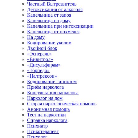
Частный Вытрезвитель
Детоксикация от алкоголя
Капельница от запоя
Капельница на дому
Капельница при интоксикации
Капельница от похмелья
На дому
Кодирование уколом
Двойной блок
«Эспераль»
«Вивитрол»
«Дисульфирам»
«Торпедо»
«Налтрексон»
Кодирование гипнозом
Приём нарколога
Консультация нарколога
Нарколог на дом
Скорая наркологическая помощь
Анонимная помощь
Тест на наркотики
Справка нарколога
Психиатр
Психотерапевт
Психолог