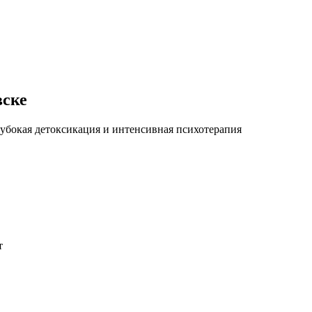
вске
убокая детоксикация и интенсивная психотерапия
т