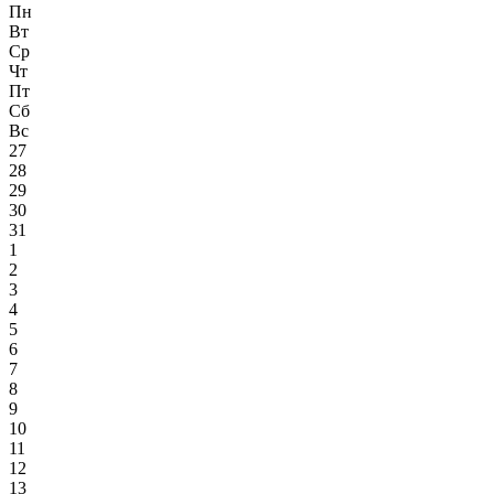
Пн
Вт
Ср
Чт
Пт
Сб
Вс
27
28
29
30
31
1
2
3
4
5
6
7
8
9
10
11
12
13