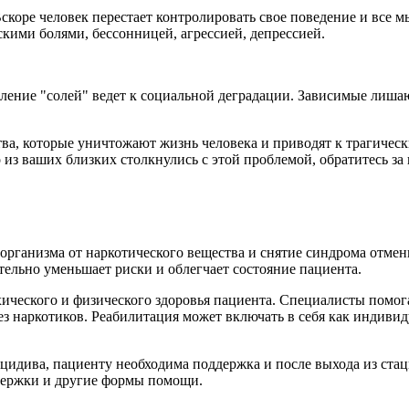
коре человек перестает контролировать свое поведение и все м
ими болями, бессонницей, агрессией, депрессией.
ение "солей" ведет к социальной деградации. Зависимые лишаю
ва, которые уничтожают жизнь человека и приводят к трагичес
о из ваших близких столкнулись с этой проблемой, обратитесь 
 организма от наркотического вещества и снятие синдрома отм
тельно уменьшает риски и облегчает состояние пациента.
хического и физического здоровья пациента. Специалисты помог
 наркотиков. Реабилитация может включать в себя как индивиду
идива, пациенту необходима поддержка и после выхода из ста
ддержки и другие формы помощи.