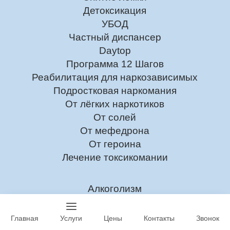
Детоксикация
УБОД
Частный диспансер
Daytop
Программа 12 Шагов
Реабилитация для наркозависимых
Подростковая наркомания
От лёгких наркотиков
От солей
От мефедрона
От героина
Лечение токсикомании
Алкоголизм
Лечение Алкоголизма
Главная
Услуги
Цены
Контакты
Звонок
На дому