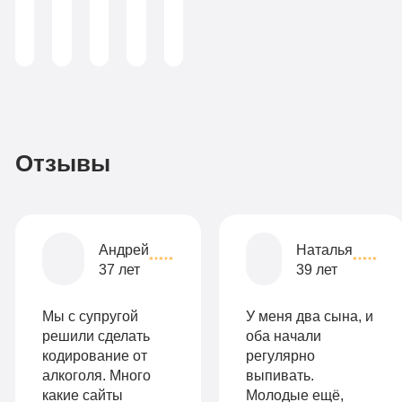
(консультант-
аддиктолог)
Записаться
3
По-
990
домашнему
руб
2-х
Отзывы
местная
комната
Все
Андрей
Наталья
опции
37 лет
39 лет
9
«Бюджетно»
Оптимальный
990
Мы с супругой
У меня два сына, и
Индивидуальная
руб
решили сделать
оба начали
кодирование от
регулярно
2-х местная
терапия
алкоголя. Много
выпивать.
палата
какие сайты
Молодые ещё,
Работа