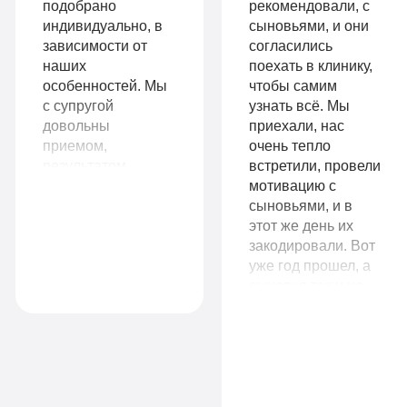
подобрано
рекомендовали, с
Больничный
индивидуально, в
сыновьями, и они
Записаться
лист
зависимости от
согласились
наших
поехать в клинику,
особенностей. Мы
чтобы самим
с супругой
узнать всё. Мы
Записаться
довольны
приехали, нас
9
приемом,
очень тепло
VIP
990
результатом
встретили, провели
работы. Сразу
мотивацию с
руб
видно, что
сыновьями, и в
1-я
работают
этот же день их
14
местная
специалисты,
закодировали. Вот
Комфорт
990
комната
знающие своё
уже год прошел, а
руб
дело.
сыновья так и не
Все
притрагиваются к
1-я местная
спиртному. Вы не
палата
опции
представляете, как
Все
«По-
мое материнское
сердце радуется за
опции
домашнему»
них. Спасибо вам