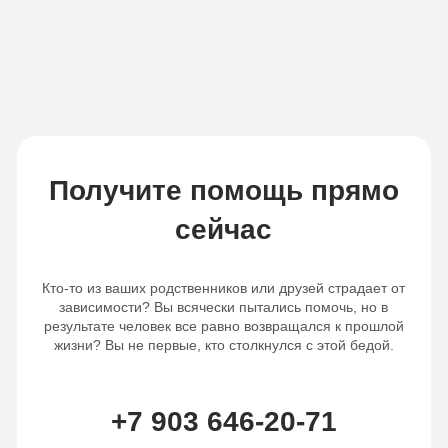
капельниц
в
в день
день
Записаться
Записаться
Получите помощь прямо
сейчас
Кто-то из ваших родственников или друзей страдает от
зависимости? Вы всячески пытались помочь, но в
результате человек все равно возвращался к прошлой
жизни? Вы не первые, кто столкнулся с этой бедой.
+7 903 646-20-71