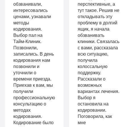
обзванивали,
перспективные, а
Все
с
интересовались
тут такое. Решив не
опции
ценами, узнавали
откладывать эту
психологом
методы
проблему в долгий
«Стандарт»
кодирования.
ящик, я начала
Усиленная
Выбор пал на
обзванивать
Индивидуальная
детоксикация
Тайм-Клиник.
клиники. Связалась
терапия
Позвонили,
с вами, рассказала
Гарантия
записались. В день
всю ситуацию,
Усиленная
кодирования нам
получила
длительной
позвонили и
колоссальную
детоксикация
ремиссии
уточнили о
поддержку.
Гарантия
времени приезда.
Рассказали о
Личный
Приехав к вам, мы
возможных
длительной
получили
вариантах лечения.
санузел
профессиональную
Выбор я
ремиссии
Больничный
консультацию о
остановила на
Личный
методах
кодировании.
лист
кодирования.
Поговорила, как
санузел
Кодирование было
мне