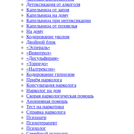
Детоксикация от алкоголя
Капельница от запоя
Капельница на дому
Капельница при интоксикации
Капельница от похмелья
На дому
Кодирование уколом
Двойной блок
«Эспераль»
«Вивитрол»
«Дисульфирам»
«Торпедо»
«Налтрексон»
Кодирование гипнозом
Приём нарколога
Консультация нарколога
Нарколог на дом
Скорая наркологическая помощь
Анонимная помощь
Тест на наркотики
Справка нарколога
Психиатр
Психотерапевт
Психолог
Семейный психолог