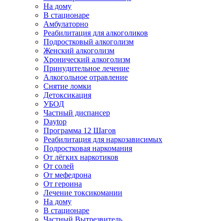
На дому
В стационаре
Амбулаторно
Реабилитация для алкоголиков
Подростковый алкоголизм
Женский алкоголизм
Хронический алкоголизм
Принудительное лечение
Алкогольное отравление
Снятие ломки
Детоксикация
УБОД
Частный диспансер
Daytop
Программа 12 Шагов
Реабилитация для наркозависимых
Подростковая наркомания
От лёгких наркотиков
От солей
От мефедрона
От героина
Лечение токсикомании
На дому
В стационаре
Частный Вытрезвитель